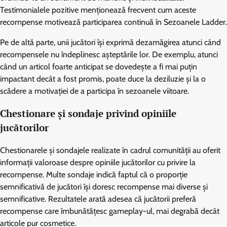
Testimonialele pozitive menționează frecvent cum aceste
recompense motivează participarea continuă în Sezoanele Ladder.
Pe de altă parte, unii jucători își exprimă dezamăgirea atunci când
recompensele nu îndeplinesc așteptările lor. De exemplu, atunci
când un articol foarte anticipat se dovedește a fi mai puțin
impactant decât a fost promis, poate duce la deziluzie și la o
scădere a motivației de a participa în sezoanele viitoare.
Chestionare și sondaje privind opiniile
jucătorilor
Chestionarele și sondajele realizate în cadrul comunității au oferit
informații valoroase despre opiniile jucătorilor cu privire la
recompense. Multe sondaje indică faptul că o proporție
semnificativă de jucători își doresc recompense mai diverse și
semnificative. Rezultatele arată adesea că jucătorii preferă
recompense care îmbunătățesc gameplay-ul, mai degrabă decât
articole pur cosmetice.