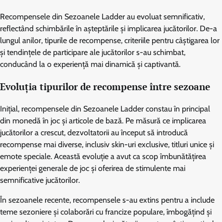
Recompensele din Sezoanele Ladder au evoluat semnificativ,
reflectând schimbările în așteptările și implicarea jucătorilor. De-a
lungul anilor, tipurile de recompense, criteriile pentru câștigarea lor
și tendințele de participare ale jucătorilor s-au schimbat,
conducând la o experiență mai dinamică și captivantă.
Evoluția tipurilor de recompense între sezoane
Inițial, recompensele din Sezoanele Ladder constau în principal
din monedă în joc și articole de bază. Pe măsură ce implicarea
jucătorilor a crescut, dezvoltatorii au început să introducă
recompense mai diverse, inclusiv skin-uri exclusive, titluri unice și
emote speciale. Această evoluție a avut ca scop îmbunătățirea
experienței generale de joc și oferirea de stimulente mai
semnificative jucătorilor.
În sezoanele recente, recompensele s-au extins pentru a include
teme sezoniere și colaborări cu francize populare, îmbogățind și