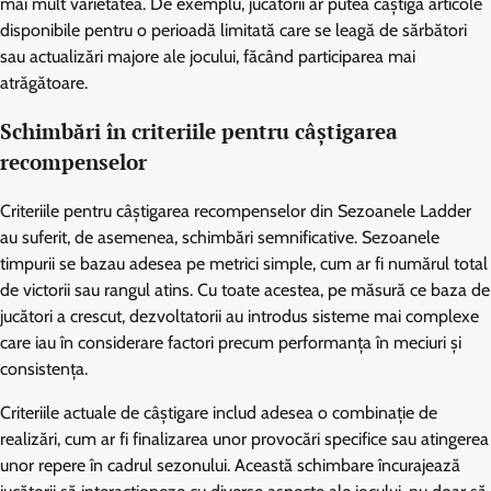
mai mult varietatea. De exemplu, jucătorii ar putea câștiga articole
disponibile pentru o perioadă limitată care se leagă de sărbători
sau actualizări majore ale jocului, făcând participarea mai
atrăgătoare.
Schimbări în criteriile pentru câștigarea
recompenselor
Criteriile pentru câștigarea recompenselor din Sezoanele Ladder
au suferit, de asemenea, schimbări semnificative. Sezoanele
timpurii se bazau adesea pe metrici simple, cum ar fi numărul total
de victorii sau rangul atins. Cu toate acestea, pe măsură ce baza de
jucători a crescut, dezvoltatorii au introdus sisteme mai complexe
care iau în considerare factori precum performanța în meciuri și
consistența.
Criteriile actuale de câștigare includ adesea o combinație de
realizări, cum ar fi finalizarea unor provocări specifice sau atingerea
unor repere în cadrul sezonului. Această schimbare încurajează