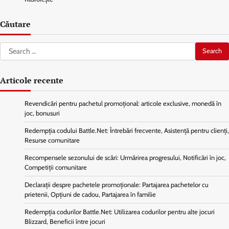
Căutare
Search
for:
Articole recente
Revendicări pentru pachetul promoțional: articole exclusive, monedă în
joc, bonusuri
Redempția codului Battle.Net: Întrebări frecvente, Asistență pentru clienți,
Resurse comunitare
Recompensele sezonului de scări: Urmărirea progresului, Notificări în joc,
Competiții comunitare
Declarații despre pachetele promoționale: Partajarea pachetelor cu
prietenii, Opțiuni de cadou, Partajarea în familie
Redempția codurilor Battle.Net: Utilizarea codurilor pentru alte jocuri
Blizzard, Beneficii între jocuri