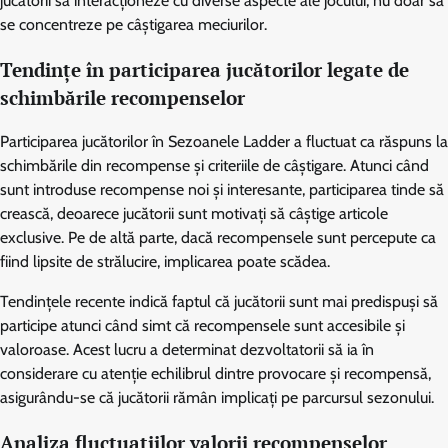
jucătorii să interacționeze cu diverse aspecte ale jocului, nu doar să
se concentreze pe câștigarea meciurilor.
Tendințe în participarea jucătorilor legate de
schimbările recompenselor
Participarea jucătorilor în Sezoanele Ladder a fluctuat ca răspuns la
schimbările din recompense și criteriile de câștigare. Atunci când
sunt introduse recompense noi și interesante, participarea tinde să
crească, deoarece jucătorii sunt motivați să câștige articole
exclusive. Pe de altă parte, dacă recompensele sunt percepute ca
fiind lipsite de strălucire, implicarea poate scădea.
Tendințele recente indică faptul că jucătorii sunt mai predispuși să
participe atunci când simt că recompensele sunt accesibile și
valoroase. Acest lucru a determinat dezvoltatorii să ia în
considerare cu atenție echilibrul dintre provocare și recompensă,
asigurându-se că jucătorii rămân implicați pe parcursul sezonului.
Analiza fluctuațiilor valorii recompenselor