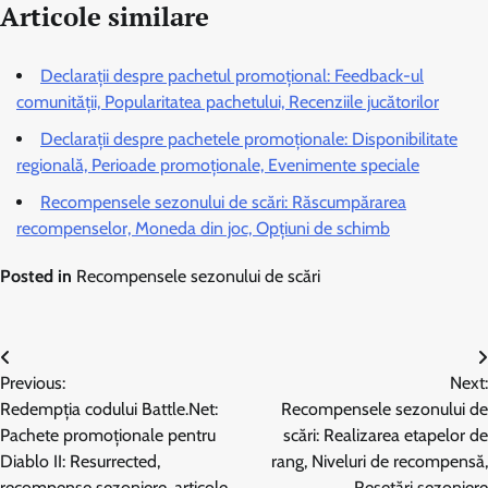
Articole similare
Declarații despre pachetul promoțional: Feedback-ul
comunității, Popularitatea pachetului, Recenziile jucătorilor
Declarații despre pachetele promoționale: Disponibilitate
regională, Perioade promoționale, Evenimente speciale
Recompensele sezonului de scări: Răscumpărarea
recompenselor, Moneda din joc, Opțiuni de schimb
Posted in
Recompensele sezonului de scări
Post
Previous:
Next:
navigation
Redempția codului Battle.Net:
Recompensele sezonului de
Pachete promoționale pentru
scări: Realizarea etapelor de
Diablo II: Resurrected,
rang, Niveluri de recompensă,
recompense sezoniere, articole
Resetări sezoniere