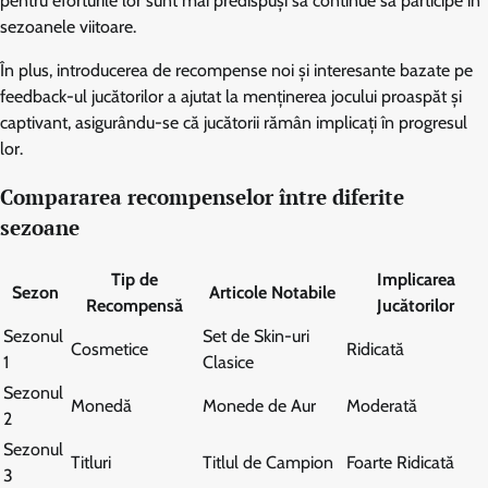
pentru eforturile lor sunt mai predispuși să continue să participe în
sezoanele viitoare.
În plus, introducerea de recompense noi și interesante bazate pe
feedback-ul jucătorilor a ajutat la menținerea jocului proaspăt și
captivant, asigurându-se că jucătorii rămân implicați în progresul
lor.
Compararea recompenselor între diferite
sezoane
Tip de
Implicarea
Sezon
Articole Notabile
Recompensă
Jucătorilor
Sezonul
Set de Skin-uri
Cosmetice
Ridicată
1
Clasice
Sezonul
Monedă
Monede de Aur
Moderată
2
Sezonul
Titluri
Titlul de Campion
Foarte Ridicată
3