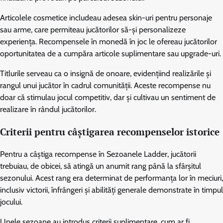
Articolele cosmetice includeau adesea skin-uri pentru personaje
sau arme, care permiteau jucătorilor să-și personalizeze
experiența. Recompensele în monedă în joc le ofereau jucătorilor
oportunitatea de a cumpăra articole suplimentare sau upgrade-uri.
Titlurile serveau ca o insignă de onoare, evidențiind realizările și
rangul unui jucător în cadrul comunității. Aceste recompense nu
doar că stimulau jocul competitiv, dar și cultivau un sentiment de
realizare în rândul jucătorilor.
Criterii pentru câștigarea recompenselor istorice
Pentru a câștiga recompense în Sezoanele Ladder, jucătorii
trebuiau, de obicei, să atingă un anumit rang până la sfârșitul
sezonului. Acest rang era determinat de performanța lor în meciuri,
inclusiv victorii, înfrângeri și abilități generale demonstrate în timpul
jocului.
Unele sezoane au introdus criterii suplimentare, cum ar fi