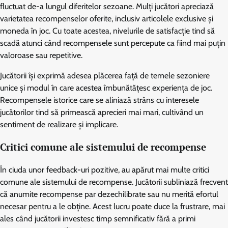
fluctuat de-a lungul diferitelor sezoane. Mulți jucători apreciază
varietatea recompenselor oferite, inclusiv articolele exclusive și
moneda în joc. Cu toate acestea, nivelurile de satisfacție tind să
scadă atunci când recompensele sunt percepute ca fiind mai puțin
valoroase sau repetitive.
Jucătorii își exprimă adesea plăcerea față de temele sezoniere
unice și modul în care acestea îmbunătățesc experiența de joc.
Recompensele istorice care se aliniază strâns cu interesele
jucătorilor tind să primească aprecieri mai mari, cultivând un
sentiment de realizare și implicare.
Critici comune ale sistemului de recompense
În ciuda unor feedback-uri pozitive, au apărut mai multe critici
comune ale sistemului de recompense. Jucătorii subliniază frecvent
că anumite recompense par dezechilibrate sau nu merită efortul
necesar pentru a le obține. Acest lucru poate duce la frustrare, mai
ales când jucătorii investesc timp semnificativ fără a primi