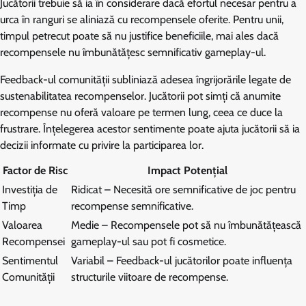
Jucătorii trebuie să ia în considerare dacă efortul necesar pentru a
urca în ranguri se aliniază cu recompensele oferite. Pentru unii,
timpul petrecut poate să nu justifice beneficiile, mai ales dacă
recompensele nu îmbunătățesc semnificativ gameplay-ul.
Feedback-ul comunității subliniază adesea îngrijorările legate de
sustenabilitatea recompenselor. Jucătorii pot simți că anumite
recompense nu oferă valoare pe termen lung, ceea ce duce la
frustrare. Înțelegerea acestor sentimente poate ajuta jucătorii să ia
decizii informate cu privire la participarea lor.
Factor de Risc
Impact Potențial
Investiția de
Ridicat – Necesită ore semnificative de joc pentru
Timp
recompense semnificative.
Valoarea
Medie – Recompensele pot să nu îmbunătățească
Recompensei
gameplay-ul sau pot fi cosmetice.
Sentimentul
Variabil – Feedback-ul jucătorilor poate influența
Comunității
structurile viitoare de recompense.