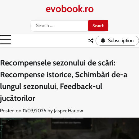
Skip
evobook.ro
to
content
Search
for:
Subscription
Recompensele sezonului de scări:
Recompense istorice, Schimbări de-a
lungul sezonului, Feedback-ul
jucătorilor
Posted on
11/03/2026
by
Jasper Harlow