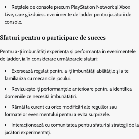
Rețelele de console precum PlayStation Network și Xbox
Live, care găzduiesc evenimente de ladder pentru jucătorii de
console.
Sfaturi pentru o participare de succes
Pentru a-ți îmbunătăți experiența și performanța în evenimentele
de ladder, ia în considerare următoarele sfaturi:
Exersează regulat pentru a-ți îmbunătăți abilitățile și a te
familiariza cu mecanicile jocului.
Revizuiește-ți performanțele anterioare pentru a identifica
domeniile ce necesită îmbunătățiri.
Rămâi la curent cu orice modificări ale regulilor sau
formatelor evenimentului pentru a evita surprizele.
Interacționează cu comunitatea pentru sfaturi și strategii de la
jucători experimentați.