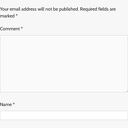
Your email address will not be published.
Required fields are
marked
*
Comment
*
Name
*