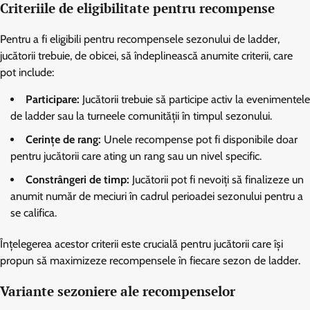
Criteriile de eligibilitate pentru recompense
Pentru a fi eligibili pentru recompensele sezonului de ladder,
jucătorii trebuie, de obicei, să îndeplinească anumite criterii, care
pot include:
Participare:
Jucătorii trebuie să participe activ la evenimentele
de ladder sau la turneele comunității în timpul sezonului.
Cerințe de rang:
Unele recompense pot fi disponibile doar
pentru jucătorii care ating un rang sau un nivel specific.
Constrângeri de timp:
Jucătorii pot fi nevoiți să finalizeze un
anumit număr de meciuri în cadrul perioadei sezonului pentru a
se califica.
Înțelegerea acestor criterii este crucială pentru jucătorii care își
propun să maximizeze recompensele în fiecare sezon de ladder.
Variante sezoniere ale recompenselor