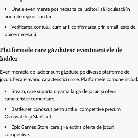
Unele evenimente pot necesita ca jucătorii să locuiască în
anumite regiuni sau țări.
Verificarea contului, cum ar fi confirmarea prin email, este de
obicei necesară.
Platformele care găzduiesc evenimentele de
ladder
Evenimentele de ladder sunt găzduite pe diverse platforme de
jocuri, fiecare având caracteristici unice. Platformele comune includ:
Steam, care suportă o gamă largă de jocuri și oferă
caracteristici comunitare.
Battle.net, cunoscut pentru titluri competitive precum
Overwatch și StarCraft.
Epic Games Store, care și-a extins oferta de jocuri
competitive.