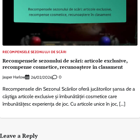
RECOMPENSELE SEZONULUI DE SCĂRI
Recompensele sezonului de scări: articole exclusive,
recompense cosmetice, recunoaștere în clasament
Jasper Harlow
0
26/02/2026
Recompensele din Sezonul Scărilor oferă jucătorilor șansa de a
câștiga articole exclusive și îmbunătățiri cosmetice care
îmbunătățesc experiența de joc. Cu articole unice în joc, […]
Leave a Reply