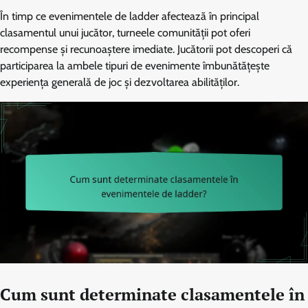
În timp ce evenimentele de ladder afectează în principal
clasamentul unui jucător, turneele comunității pot oferi
recompense și recunoaștere imediate. Jucătorii pot descoperi că
participarea la ambele tipuri de evenimente îmbunătățește
experiența generală de joc și dezvoltarea abilităților.
Cum sunt determinate clasamentele în