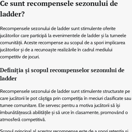
Ce sunt recompensele sezonului de
ladder?
Recompensele sezonului de ladder sunt stimulente oferite
jucătorilor care participă la evenimentele de ladder și la turneele
comunității. Aceste recompense au scopul de a spori implicarea
jucătorilor și de a recunoaște realizările în cadrul mediului
competitiv de jocuri.
Definiția și scopul recompenselor sezonului de
ladder
Recompensele sezonului de ladder sunt stimulente structurate pe
care jucătorii le pot câștiga prin competiția în meciuri clasificate sau
turnee comunitare. Ele servesc pentru a motiva jucătorii să își
îmbunătățească abilitățile și să urce în clasamente, promovând o
atmosferă competitivă.
Scopul principal al acestor recompense este de a spori retenția și