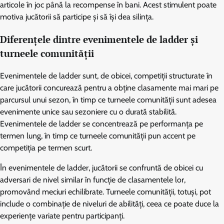
articole în joc până la recompense în bani. Acest stimulent poate
motiva jucătorii să participe și să își dea silința.
Diferențele dintre evenimentele de ladder și
turneele comunității
Evenimentele de ladder sunt, de obicei, competiții structurate în
care jucătorii concurează pentru a obține clasamente mai mari pe
parcursul unui sezon, în timp ce turneele comunității sunt adesea
evenimente unice sau sezoniere cu o durată stabilită.
Evenimentele de ladder se concentrează pe performanța pe
termen lung, în timp ce turneele comunității pun accent pe
competiția pe termen scurt.
În evenimentele de ladder, jucătorii se confruntă de obicei cu
adversari de nivel similar în funcție de clasamentele lor,
promovând meciuri echilibrate. Turneele comunității, totuși, pot
include o combinație de niveluri de abilități, ceea ce poate duce la
experiențe variate pentru participanți.