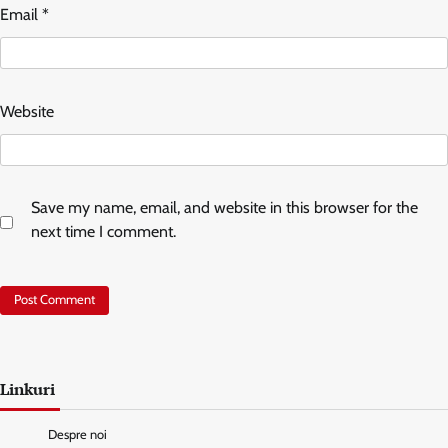
Email
*
Website
Save my name, email, and website in this browser for the
next time I comment.
Linkuri
Despre noi