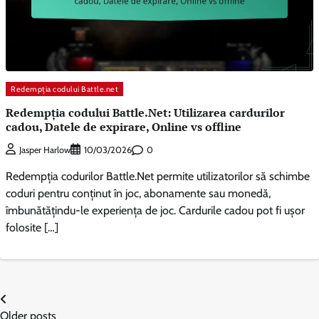
Redempția codului Battle.net
Redempția codului Battle.Net: Utilizarea cardurilor
cadou, Datele de expirare, Online vs offline
0
Jasper Harlow
10/03/2026
Redempția codurilor Battle.Net permite utilizatorilor să schimbe
coduri pentru conținut în joc, abonamente sau monedă,
îmbunătățindu-le experiența de joc. Cardurile cadou pot fi ușor
folosite […]
Posts
Older posts