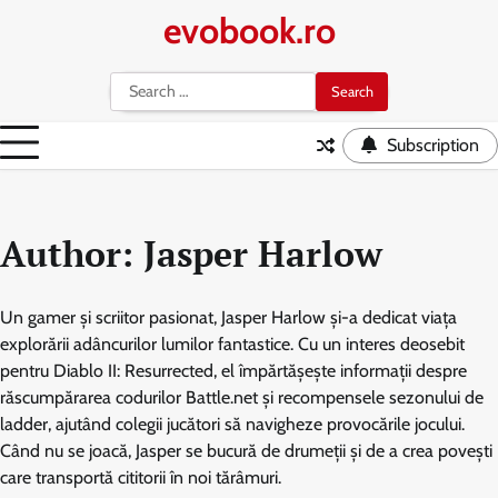
Skip
evobook.ro
to
content
Search
for:
Subscription
Author:
Jasper Harlow
Un gamer și scriitor pasionat, Jasper Harlow și-a dedicat viața
explorării adâncurilor lumilor fantastice. Cu un interes deosebit
pentru Diablo II: Resurrected, el împărtășește informații despre
răscumpărarea codurilor Battle.net și recompensele sezonului de
ladder, ajutând colegii jucători să navigheze provocările jocului.
Când nu se joacă, Jasper se bucură de drumeții și de a crea povești
care transportă cititorii în noi tărâmuri.