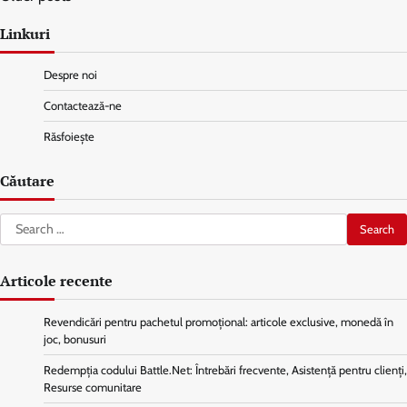
navigation
Linkuri
Despre noi
Contactează-ne
Răsfoiește
Căutare
Search
for:
Articole recente
Revendicări pentru pachetul promoțional: articole exclusive, monedă în
joc, bonusuri
Redempția codului Battle.Net: Întrebări frecvente, Asistență pentru clienți,
Resurse comunitare